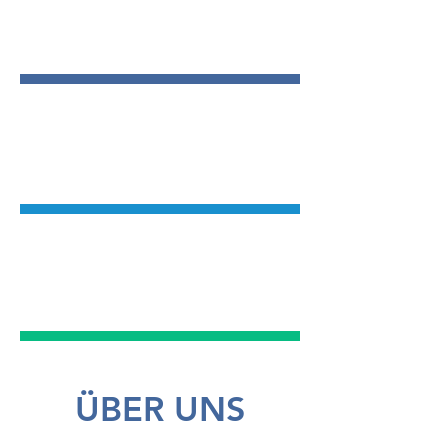
MODERNSTE
TECHNIK
GENAUE
DIAGNOSTIK
UMFANGREICHES
DENTAL ANGEBOT
ÜBER UNS